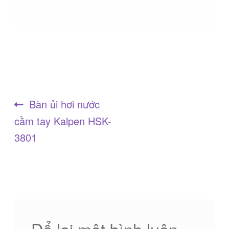
Điều
Bài
Bàn ủi hơi nước
trước:
cầm tay Kalpen HSK-
hướng
3801
bài
viết