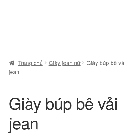
Giày boot nữ jean
Mở
Giày jean nam
rộng
menu
Nón jean
con
Trang chủ
Giày jean nữ
Giày búp bê vải
Mở
jean
Album
rộng
menu
Mở
Thiết bị tin học
Giày búp bê vải
con
rộng
menu
jean
con