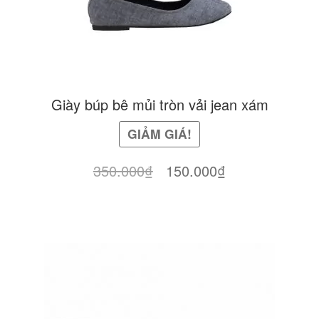
Giày búp bê mủi tròn vải jean xám
GIẢM GIÁ!
Giá
Giá
350.000
₫
150.000
₫
gốc
hiện
là:
tại
350.000₫.
là:
150.000₫.