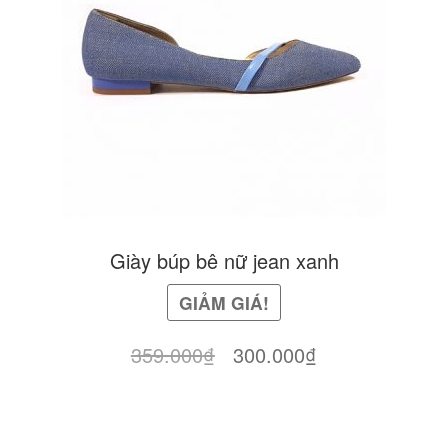
Giày búp bê nữ jean xanh
GIẢM GIÁ!
Giá
Giá
359.000
₫
300.000
₫
gốc
hiện
là:
tại