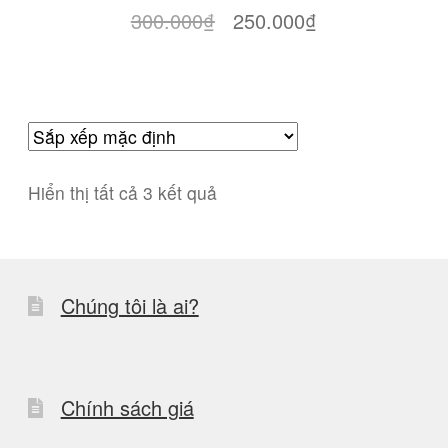
Giá
Giá
300.000
₫
250.000
₫
gốc
hiện
là:
tại
300.000₫.
là:
250.000₫.
Hiển thị tất cả 3 kết quả
Chúng tôi là ai?
Chính sách giá