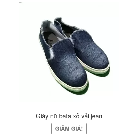
359.000₫.
là:
300.000₫.
Giày nữ bata xỏ vải jean
GIẢM GIÁ!