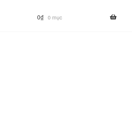
0
₫
0 mục