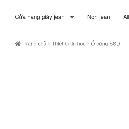
Cửa hàng giày jean
Nón jean
A
Trang chủ
Thiết bị tin học
Ổ cứng SSD