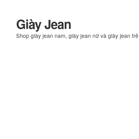
Giày Jean
Đi
Chuyển
đến
đến
Shop giày jean nam, giày jean nữ và giày jean tr
Điều
nội
hướng
dung