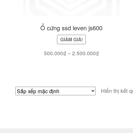
Ổ cứng ssd leven js600
GIẢM GIÁ!
Khoảng
500.000
₫
–
2.500.000
₫
giá:
từ
500.000₫
đến
Hiển thị kết 
2.500.000₫