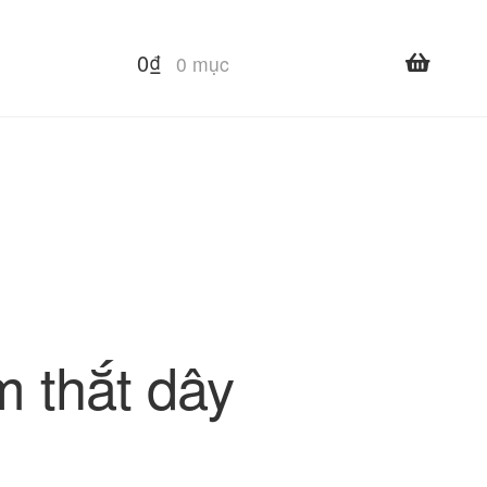
0
₫
0 mục
m thắt dây