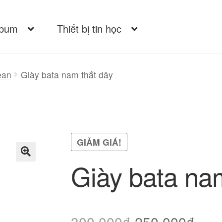
lbum
Thiết bị tin học
ean
Giày bata nam thắt dây
GIẢM GIÁ!
Giày bata na
Giá
Giá
300.000
₫
250.000
₫