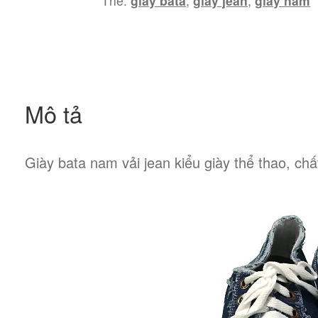
Thẻ:
giày bata
,
giày jean
,
giày nam
lượng
Mô tả
Giày bata nam vải jean kiểu giày thể thao, chất