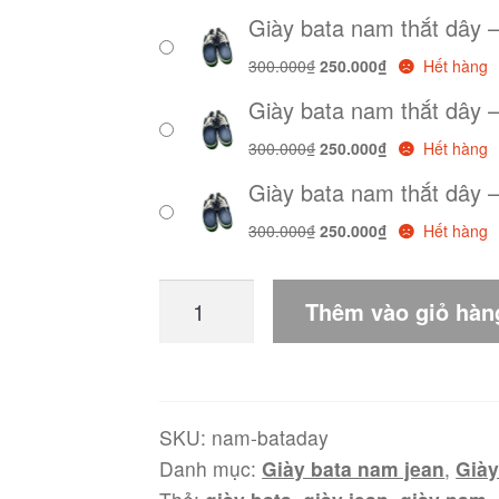
gốc
hiện
Giày bata nam thắt dây 
là:
tại
300.000₫.
là:
Giá
Giá
300.000
₫
250.000
₫
Hết hàng
250.000₫.
gốc
hiện
Giày bata nam thắt dây 
là:
tại
300.000₫.
là:
Giá
Giá
300.000
₫
250.000
₫
Hết hàng
250.000₫.
gốc
hiện
Giày bata nam thắt dây 
là:
tại
300.000₫.
là:
Giá
Giá
300.000
₫
250.000
₫
Hết hàng
250.000₫.
gốc
hiện
là:
tại
Giày
300.000₫.
là:
Thêm vào giỏ hàn
bata
250.000₫.
nam
thắt
dây
SKU:
nam-bataday
Danh mục:
Giày bata nam jean
,
Giày
số