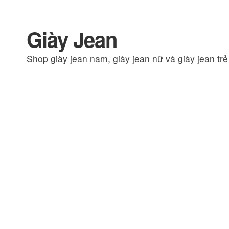
Giày Jean
Đi
Chuyển
đến
đến
Shop giày jean nam, giày jean nữ và giày jean tr
Điều
nội
hướng
dung