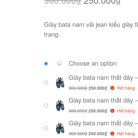
gốc
hiện
Giày bata nam vải jean kiểu giày t
là:
tại
trang.
300.000₫.
là:
250
Choose an option
Giày bata nam thắt dây 
Giá
Giá
300.000
₫
250.000
₫
Hết hàng
gốc
hiện
Giày bata nam thắt dây 
là:
tại
300.000₫.
là:
Giá
Giá
300.000
₫
250.000
₫
Hết hàng
250.000₫.
gốc
hiện
Giày bata nam thắt dây 
là:
tại
300.000₫.
là:
Giá
Giá
300.000
₫
250.000
₫
Hết hàng
250.000₫.