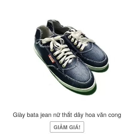
nhiều
biến
thể.
Các
tùy
chọn
có
thể
được
chọn
trên
trang
Giày bata jean nữ thắt dây hoa văn cong
sản
GIẢM GIÁ!
phẩm