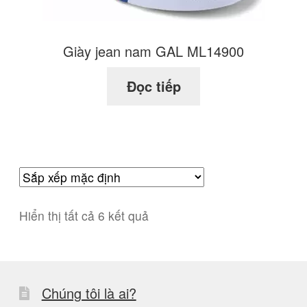
trên
trang
Giày jean nam GAL ML14900
sản
phẩm
Đọc tiếp
Hiển thị tất cả 6 kết quả
Chúng tôi là ai?