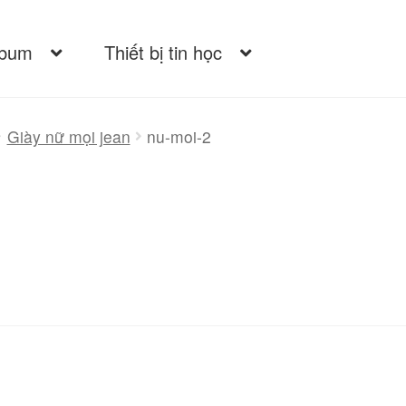
lbum
Thiết bị tin học
Giày nữ mọi jean
nu-moi-2