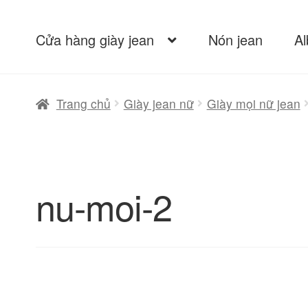
Cửa hàng giày jean
Nón jean
A
Trang chủ
Giày jean nữ
Giày mọi nữ jean
nu-moi-2