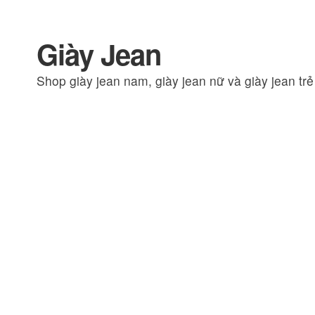
Giày Jean
Đi
Chuyển
đến
đến
Shop giày jean nam, giày jean nữ và giày jean tr
Điều
nội
hướng
dung