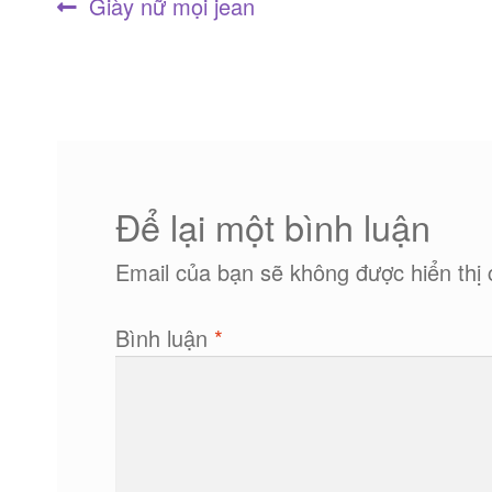
Điều
Bài
Giày nữ mọi jean
trước:
hướng
bài
viết
Để lại một bình luận
Email của bạn sẽ không được hiển thị 
Bình luận
*