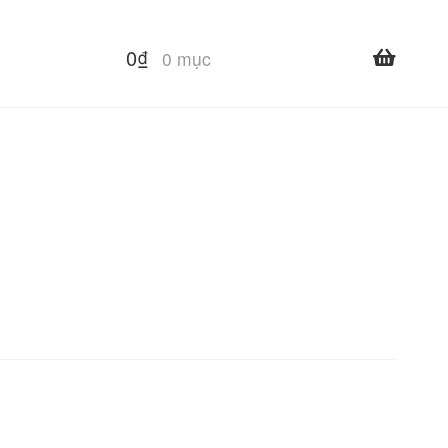
0
₫
0 mục