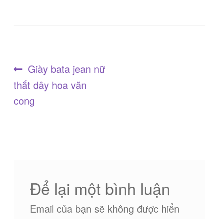
Điều
Bài
Giày bata jean nữ
trước:
thắt dây hoa văn
hướng
cong
bài
viết
Để lại một bình luận
Email của bạn sẽ không được hiển