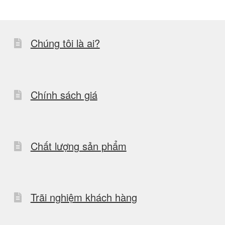
tùy
chọn
Chúng tôi là ai?
có
thể
được
chọn
Chính sách giá
trên
trang
sản
Chất lượng sản phẩm
phẩm
Trãi nghiệm khách hàng